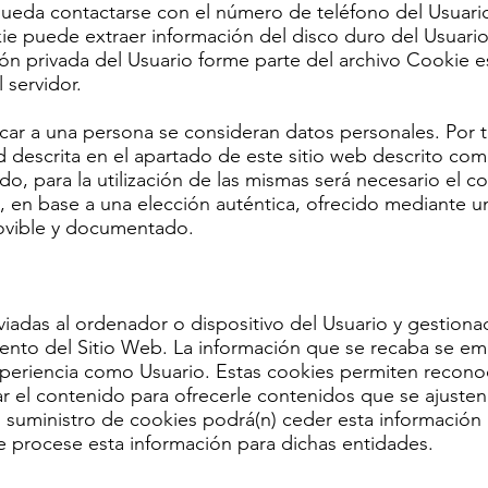
ueda contactarse con el número de teléfono del Usuari
e puede extraer información del disco duro del Usuario
ón privada del Usuario forme parte del archivo Cookie e
 servidor.
car a una persona se consideran datos personales. Por t
dad descrita en el apartado de este sitio web descrito c
o, para la utilización de las mismas será necesario el c
en base a una elección auténtica, ofrecido mediante una 
emovible y documentado.
iadas al ordenador o dispositivo del Usuario y gestiona
nto del Sitio Web. La información que se recaba se emp
periencia como Usuario. Estas cookies permiten reconoc
r el contenido para ofrecerle contenidos que se ajusten 
l suministro de cookies podrá(n) ceder esta información
que procese esta información para dichas entidades.